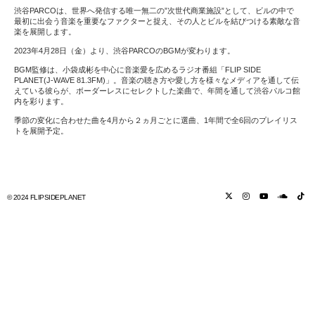
渋谷PARCOは、世界へ発信する唯一無二の”次世代商業施設”として、ビルの中で
最初に出会う音楽を重要なファクターと捉え、その人とビルを結びつける素敵な音
楽を展開します。
2023年4月28日（金）より、渋谷PARCOのBGMが変わります。
BGM監修は、小袋成彬を中心に音楽愛を広めるラジオ番組「FLIP SIDE
PLANET(J-WAVE 81.3FM)」。音楽の聴き方や愛し方を様々なメディアを通して伝
えている彼らが、ボーダーレスにセレクトした楽曲で、年間を通して渋谷パルコ館
内を彩ります。
季節の変化に合わせた曲を4月から２ヵ月ごとに選曲、1年間で全6回のプレイリス
トを展開予定。
© 2024 FLIPSIDEPLANET